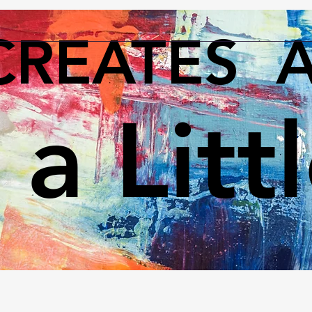
CREATES 
 a Litt